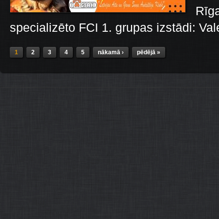
Rīga
specializēto FCI 1. grupas izstādi: Vale
Lapas
1
2
3
4
5
nākamā ›
pēdējā »