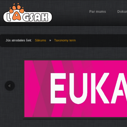
Jump to Navigation
Par mums
Dokum
Jūs atrodaties šeit:
Sākums
»
Taxonomy term
Jūs atrodaties šeit