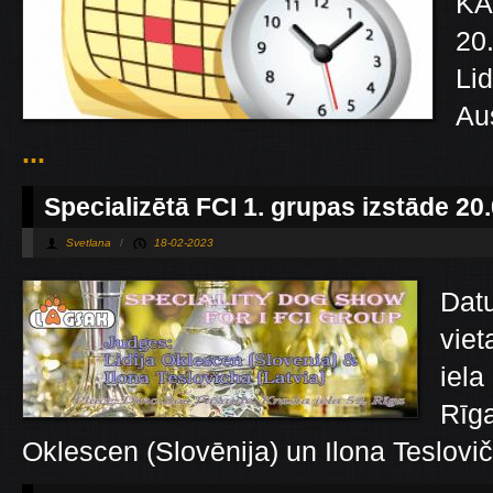
KA
20
Li
Aus
...
Specializētā FCI 1. grupas izstāde 20
Svetlana
/
18-02-2023
Dat
viet
iela
Rīga
Oklescen (Slovēnija) un Ilona Teslovič