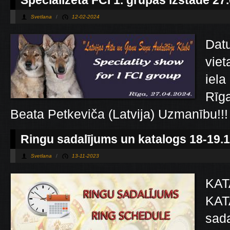
Specializētā FCI 1. grupas izstāde 27
Svetlana
/
12-02-2024
Dat
viet
iela
Rīga
Beata Petkeviča (Latvija) Uzmanību!!!
Ringu sadalījums un katalogs 18-19.1
Svetlana
/
13-11-2023
KAT
KAT
sada