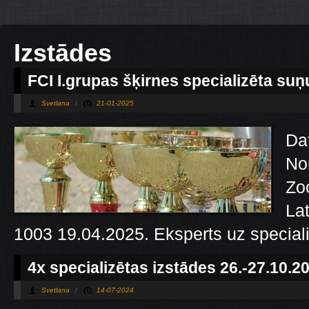
Izstādes
FCI I.grupas šķirnes specializēta suņ
Svetlana
/
21-01-2025
Da
No
Zo
Lat
1003 19.04.2025. Eksperts uz special
4х specializētas izstādes 26.-27.10.2
Svetlana
/
14-07-2024