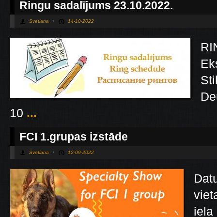
Ringu sadalījums 23.10.2022.
Svetlana
/
14-10-2022
RI
Ek
Sti
De
10
...
FCI 1.grupas izstāde
Svetlana
/
12-09-2022
Dat
viet
iela