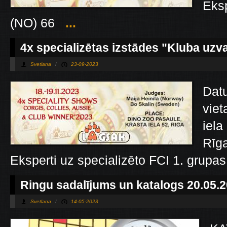
Eksp
(NO) 66
...
4х specializētas izstādes "Kluba uzva
Svetlana
/
23-09-2023
Datu
viet
iela
Rīga
Eksperti uz specializēto FCI 1. grupas 
Ringu sadalījums un katalogs 20.05.
Svetlana
/
14-05-2023